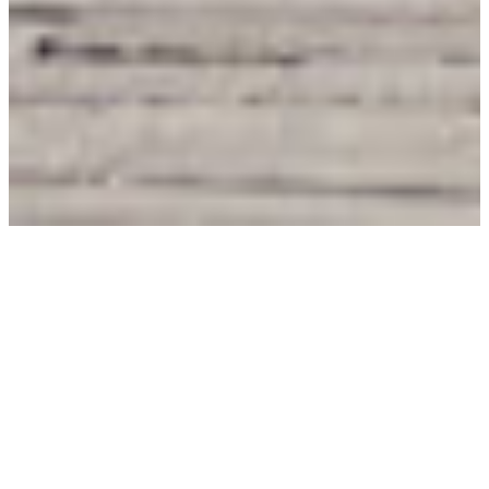
Zoek je vacatures in
Zuid-Limburg? Bekijk
onze vacatures en kies