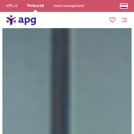
Ontdek alles
APG.nl
Werken bij
Asset management
Me