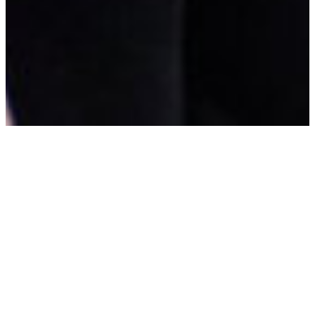
Investments & Asset
management bij een van
de grootste
pensioenbeleggers ter