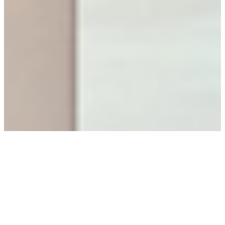
Bij APG is hybride
werken meer dan een