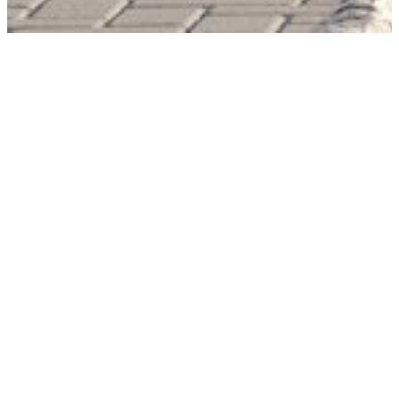
Belangrijke informatie
over onze vacatures
APG heeft onlangs haar
Strategie 2030
bekendgemaakt.
Daarin staat dat we de komende jaren inzetten op een
organisatie die sneller, efficiënter en slagvaardiger is
en tegen lagere kosten werkt. Dit betekent dat we nog
meer dan voorheen kritisch kijken naar welke functies we