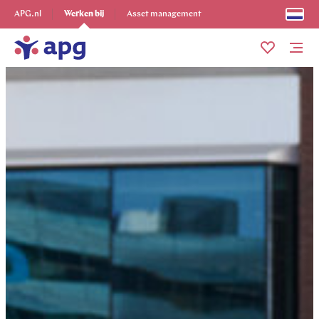
Ontdek alles
APG.nl
Werken bij
Asset management
Me