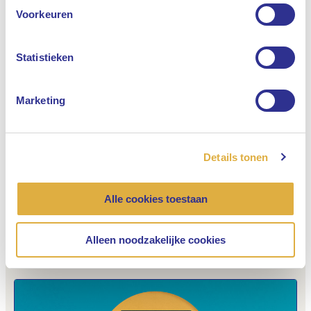
Engels
Voorkeuren
De toekomst vraagt om een
iteratieve innovatiebenadering.
Nederlands
Statistieken
Marketing
Tanvi, Change & Innovation Lead
Details tonen
Alle cookies toestaan
Alleen noodzakelijke cookies
Solliciteren? Dat gaat zo.