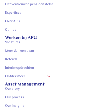
Het vernieuwde pensioenstelsel
Expertises
Over APG
Contact
Werken bij APG
Vacatures
Meer dan een baan
Referral
Interimopdrachten
Ontdek meer
Vacatures Zuid Limburg
Asset Management
Our story
Stages in Zuid-Limburg
Vacatures Heerlen
Our process
Vacatures Kerkrade
Our insights
Werken in Heerlen