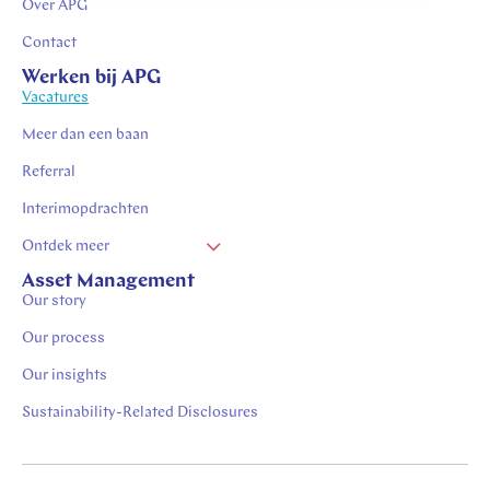
Over APG
Contact
Werken bij APG
Vacatures
Meer dan een baan
Referral
Interimopdrachten
Ontdek meer
Vacatures Zuid Limburg
Asset Management
Our story
Stages in Zuid-Limburg
Vacatures Heerlen
Our process
Vacatures Kerkrade
Our insights
Werken in Heerlen
Sustainability-Related Disclosures
Thuiswerk vacatures Heerlen
Thuiswerk vacatures