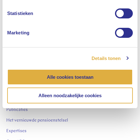
informatie over
Nederlands
Statistieken
onze vacatures
Marketing
Meld je aan voor de
job alert
Details tonen
Alle cookies toestaan
APG.nl
Alleen noodzakelijke cookies
Actueel
Publicaties
Het vernieuwde pensioenstelsel
Expertises