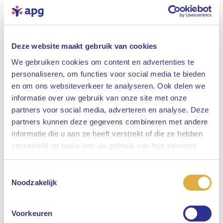
Type vacature
Alle
Locatie
Deze website maakt gebruik van cookies
Alle
We gebruiken cookies om content en advertenties te
personaliseren, om functies voor social media te bieden
en om ons websiteverkeer te analyseren. Ook delen we
Toon vacatureresultaten
informatie over uw gebruik van onze site met onze
partners voor social media, adverteren en analyse. Deze
partners kunnen deze gegevens combineren met andere
informatie die u aan ze heeft verstrekt of die ze hebben
Sluiten
Er zijn geen vacatures die voldoen aan jouw
verzameld op basis van uw gebruik van hun services.
zoekopdracht.
Toestemmingsselectie
Selecteer uw taal
Noodzakelijk
Engels
Belangrijke
Voorkeuren