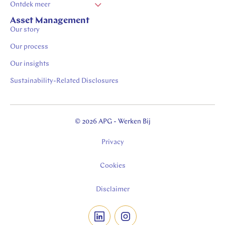
Ontdek meer
Vacatures Zuid Limburg
Asset Management
Our story
Stages in Zuid-Limburg
Vacatures Heerlen
Our process
Vacatures Kerkrade
Our insights
Werken in Heerlen
Sustainability-Related Disclosures
Thuiswerk vacatures Heerlen
Thuiswerk vacatures
© 2026 APG - Werken Bij
Privacy
Cookies
Disclaimer