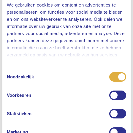
Dienstverband
We gebruiken cookies om content en advertenties te
38-38 uur
personaliseren, om functies voor social media te bieden
en om ons websiteverkeer te analyseren. Ook delen we
informatie over uw gebruik van onze site met onze
Bekijk vacature
partners voor social media, adverteren en analyse. Deze
partners kunnen deze gegevens combineren met andere
informatie die u aan ze heeft verstrekt of die ze hebben
Sluiten
verzameld op basis van uw gebruik van hun services.
Change & Innovation
Toestemmingsselectie
Selecteer uw taal
Noodzakelijk
Adobe Experience Manager(
AEM) Specialist
Engels
Voorkeuren
Locatie
Amsterdam
Nederlands
Statistieken
Dienstverband
38-38 uur
Marketing